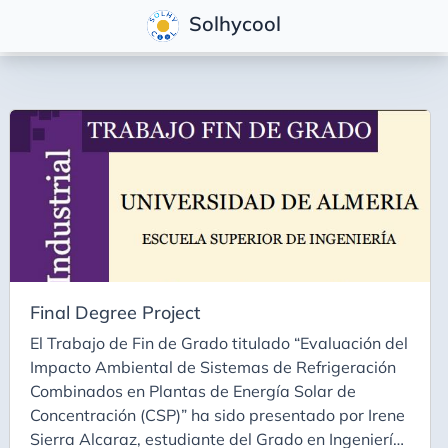
Solhycool
Tags
Academic Work
Automatic
Award
Basic
Congreso
Final Degree Project
Congress
El Trabajo de Fin de Grado titulado “Evaluación del
Industria
Impacto Ambiental de Sistemas de Refrigeración
Industry
Combinados en Plantas de Energía Solar de
Concentración (CSP)” ha sido presentado por Irene
Knowledge Transfer
Sierra Alcaraz, estudiante del Grado en Ingeniería